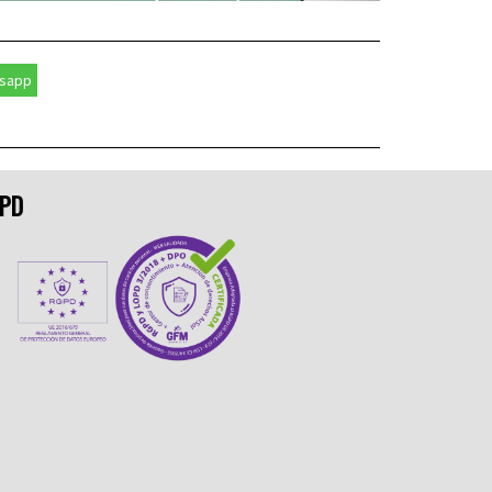
sapp
PD