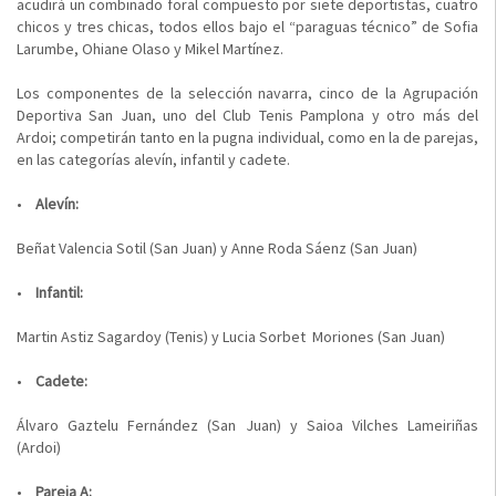
acudirá un combinado foral compuesto por siete deportistas, cuatro
chicos y tres chicas, todos ellos bajo el “paraguas técnico” de Sofia
Larumbe, Ohiane Olaso y Mikel Martínez.
Los componentes de la selección navarra, cinco de la Agrupación
Deportiva San Juan, uno del Club Tenis Pamplona y otro más del
Ardoi; competirán tanto en la pugna individual, como en la de parejas,
en las categorías alevín, infantil y cadete.
•
Alevín:
Beñat Valencia Sotil (San Juan) y Anne Roda Sáenz (San Juan)
•
Infantil:
Martin Astiz Sagardoy (Tenis) y Lucia Sorbet Moriones (San Juan)
•
Cadete:
Álvaro Gaztelu Fernández (San Juan) y Saioa Vilches Lameiriñas
(Ardoi)
•
Pareja A: