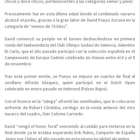
chicas y doce chicos, pertenecientes a las categorías sénior y junior.
Precisamente fue en esta última edad donde el combinado navarro
alcanzó el podio, gracias a la gran labor de David Pueyo Azcona en la
categoría de “menos de 73 kilos”.
David comenzó su periplo en el torneo deshaciéndose en primera
ronda del taekwondista del Club Olimpo Sedavi de Valencia, Valentino
Di Carlo, que el año pasado participó con la selección española en el
Campeonato de Europa Cadete celebrado en Atenas entre el 6 y el 8
de noviembre.
Tras este primer envite, se Pueyo se impuso en cuartos de final al
sevillano Alfredo Vázquez, quien participó en el Dutch Open
celebrado en enero pasado en Helmond (Países Bajos).
Con el bronce en la “talega” afrontó las semifinales, que le colocaron
enfrente de Robert Córdoba, verdugo en la ronda anterior del otro
navarro del cuadro, Oier Colomo Carriedo.
David “vengó el honor foral” venciendo al catalán para meterse en la
final donde ya le estaba esperando Erik Rubio, Campeón de España
Junior por Clubes el año pasado en esta misma localidad alicantina.